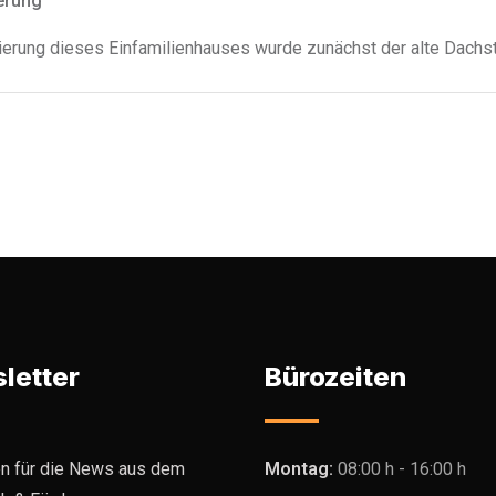
erung
ierung dieses Einfamilienhauses wurde zunächst der alte Dachstu
letter
Bürozeiten
n für die News aus dem
Montag:
08:00 h - 16:00 h