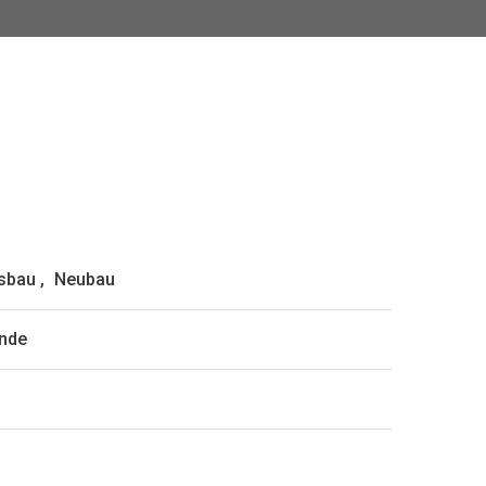
sbau
,
Neubau
unde