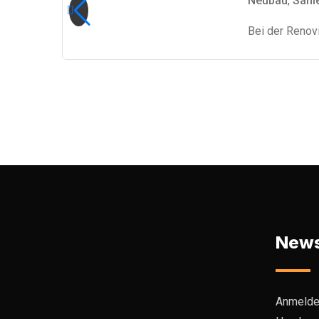
Neubau
,
Sani
Bei der Renov
News
Anmelde